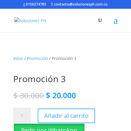
3156374785
contacto@solucionesph.com.co
Inicio
/
Promoción
/ Promoción 3
Promoción 3
El
El
$
30.000
$
20.000
precio
precio
original
actual
Promoción
era:
es:
Añadir al carrito
3
$ 30.000.
$ 20.000.
cantidad
Pedir por WhatsApp